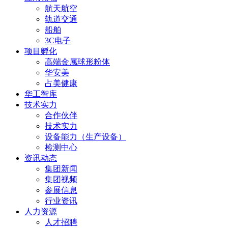
航天航空
轨道交通
船舶
3C电子
项目孵化
高端金属球形粉体
华安美
占美健康
华工智库
技术实力
合作伙伴
技术实力
设备能力（生产设备）
检测中心
资讯动态
集团新闻
集团视频
参展信息
行业资讯
人力资源
人才招聘