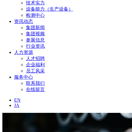
技术实力
设备能力（生产设备）
检测中心
资讯动态
集团新闻
集团视频
参展信息
行业资讯
人力资源
人才招聘
企业福利
员工风采
服务中心
联系我们
在线留言
EN
JA