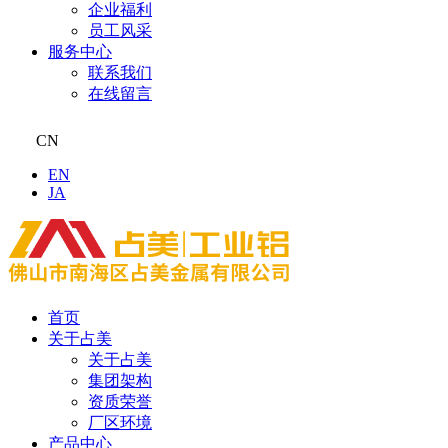
企业福利
员工风采
服务中心
联系我们
在线留言
CN
EN
JA
首页
关于占美
关于占美
集团架构
资质荣誉
厂区环境
产品中心