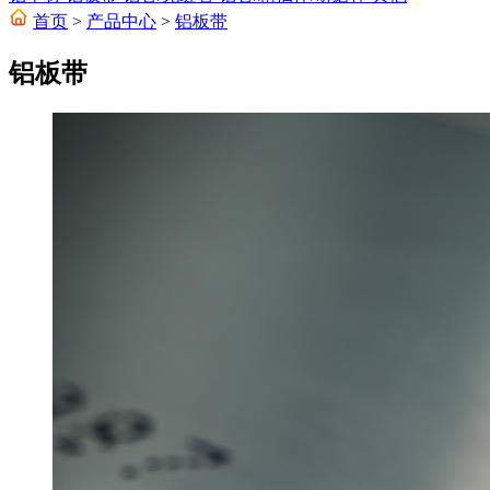
首页
>
产品中心
>
铝板带
铝板带