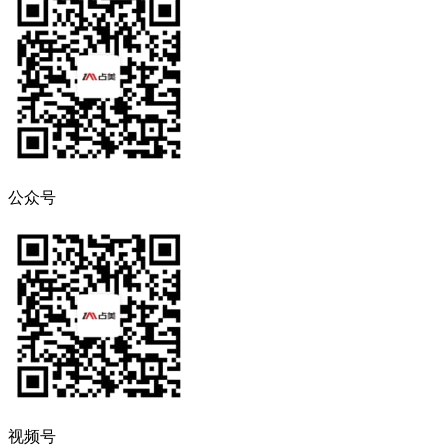
公众号
视频号