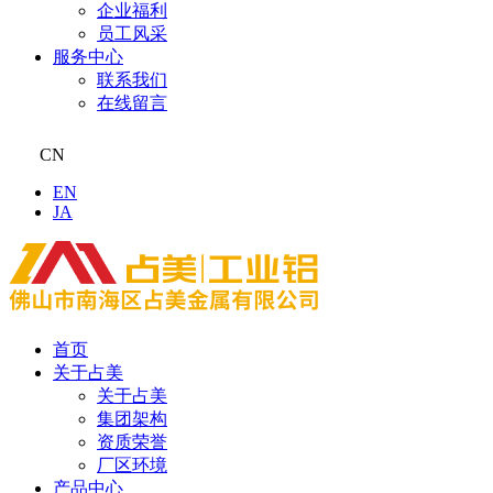
企业福利
员工风采
服务中心
联系我们
在线留言
CN
EN
JA
首页
关于占美
关于占美
集团架构
资质荣誉
厂区环境
产品中心