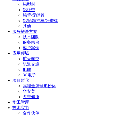
铝型材
铝板带
铝管/无缝管
铝管/精抽棒/研磨棒
其他
服务解决方案
技术团队
服务宗旨
客户案例
应用领域
航天航空
轨道交通
船舶
3C电子
项目孵化
高端金属球形粉体
华安美
占美健康
华工智库
技术实力
合作伙伴