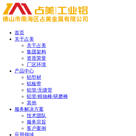
首页
关于占美
关于占美
集团架构
资质荣誉
厂区环境
产品中心
铝型材
铝板带
铝管/无缝管
铝管/精抽棒/研磨棒
其他
服务解决方案
技术团队
服务宗旨
客户案例
应用领域