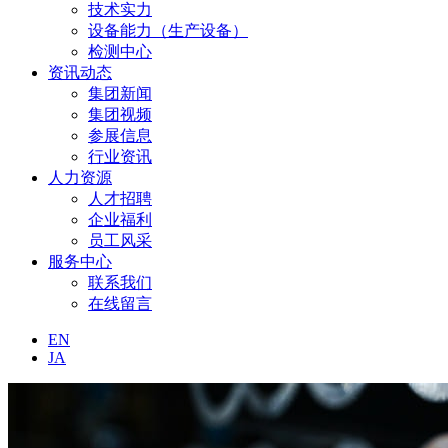
技术实力
设备能力（生产设备）
检测中心
资讯动态
集团新闻
集团视频
参展信息
行业资讯
人力资源
人才招聘
企业福利
员工风采
服务中心
联系我们
在线留言
EN
JA