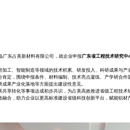
临广东占美新材料有限公司，就企业申报
广东省工程技术研究中
密加工、智能制造等领域的技术积累、研发投入、科研成果与产
分肯定，围绕申报条件、材料编制、技术亮点凝练、产学研合作
研成果产业化落地等方面提出建设性意见。
果共享转化等事项达成初步共识，为占美高效推进省级工程技术
效融合，助力企业以更高标准建设省级科技创新平台，赋能铝材