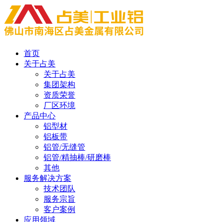
首页
关于占美
关于占美
集团架构
资质荣誉
厂区环境
产品中心
铝型材
铝板带
铝管/无缝管
铝管/精抽棒/研磨棒
其他
服务解决方案
技术团队
服务宗旨
客户案例
应用领域