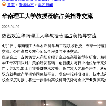
首页
>
资讯动态
>
集团新闻
华南理工大学教授莅临占美指导交流
2026-04-02
热烈欢迎华南理工大学教授莅临占美指导交流
4月1日，华南理工大学材料科学与工程领域教授、专家一行莅
交流。公司高层及核心团队全程参与座谈交流。
座谈会上，占美负责人详细介绍了企业在高端铝型材研发、精
华工专家团队对占美的研发基础、创新能力与行业地位给予充
向，并就铝加工行业关键技术攻关、高层次人才联合培养、科
双方就共建产学研协同创新平台、联合申报科研项目、技术成
校企深度对接，将进一步推动高校科研优势与企业产业资源高