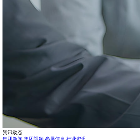
资讯动态
集团新闻
集团视频
参展信息
行业资讯